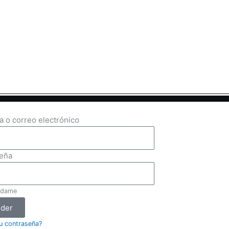
a o correo electrónico
eña
rdame
der
u contraseña?